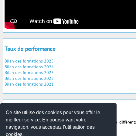
Taux de performance
Bilan des formations 2025
Bilan des formations 2024
Bilan des formations 2023
Bilan des formations 2022
Bilan des formations 2021
Créer son entreprise dans le fluvial
Ce site utilise des cookies pour vous offrir le
meilleur service. En poursuivant votre
Le secteur fluvial est réglementé. Vous devez disposer de différent
navigation, vous acceptez l'utilisation des
certificats.
En savoir plus.
cookies.