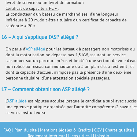
livret de service ou un livret de formation.
Certificat de capacité « PC »
:
Le conducteur d’un bateau de marchandises d’une longueur
inférieure à 20 m, doit être titulaire d’un certificat de capacité de
catégorie « PC ».
16 – A qui s’applique l’ASP allégé ?
On parle d’
ASP allégé
pour les bateaux à passagers non motorisés ou
dont la motorisation ne dépasse pas 4,5 kW, assurant un service
saisonnier sur un parcours précis et limité à une section de voie d’eau
non reliée au réseau communautaire ou à un plan d’eau restreint , et
dont la capacité d’accueil n’impose pas la présence d’une deuxième
personne titulaire d’une attestation spéciale passagers.
17 – Comment obtenir son ASP allégé ?
L’
ASP allégé
est réputée acquise lorsque le candidat a subi avec succès
une épreuve pratique organisée par l’autorité compétente (à savoir le
services instructeurs).
FAQ
|
Plan du site
|
Mentions légales & Crédits
|
CGV
|
Charte qualité
|
Règlement intérieur
|
Liens utiles
|
LinkedIn